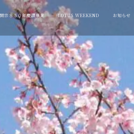
開宗８５０年慶讚事業
LOTUS WEEKEND
お知らせ