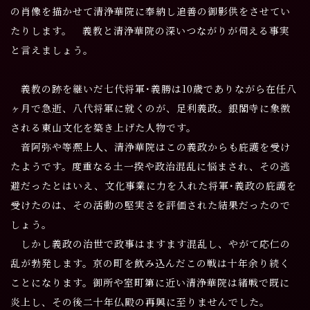
の肖像を描かせて清浄華院に奉納し追善の御影供をさせてい
たりします。
義教と清浄華院の深いつながりが伺える事実
と言えましょう。
義教の跡を継いだ七代将軍･義勝は10歳でありながら在任八
ヶ月で急逝、八代将軍に就くのが、足利義政。銀閣寺に象徴
される東山文化を築き上げた人物です。
音阿弥や等凞上人、清浄華院はこの義政からも庇護を受け
たようです。度重なる土一揆や政治混乱に悩まされ、その逃
避だったとはいえ、文化事業に力を入れた将軍･義政の庇護を
受けたのは、その活動の堅実さを評価された結果だったので
しょう。
しかし義政の治世で政事はますます混乱し、やがて応仁の
乱が勃発します。京の町を飲み込んだこの戦は十年余り続く
ことになります。御所や室町第に近い清浄華院は緒戦で既に
炎上し、その後二十年仏殿の再興に至りませんでした。