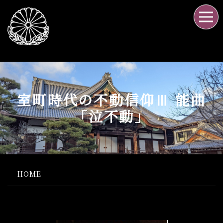
室町時代の不動信仰Ⅲ 能曲
「泣不動」
HOME