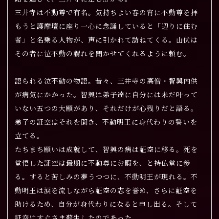
三井寺は不動尊で有名。気持ちよい春の宵に不動尊を拝
もうと護摩壇に座り一心に念誦していると「辺りに住む
者」と名乗る人物が、声に引かれて訪ねてくる。山伏は
その者に泣不動の謂れを聞かせてくれるように頼む。
語られる泣不動の物語。昔々、三井寺の高僧・智興内供
が病気にかかった。智興は弟子達に自分には未だ叶って
いない五つの大願があり、それだけが心残りだと語る。
弟子の証空はそれを聞き、不動明王に身代わりの誓いを
立てる。
たちまち願いは成就して、智興の病は証空に移る。死を
覚悟した証空は最期に不動尊にお暇を、と持仏堂に参
る。すると苦しみの夢うつつに、不動明王が現れる。
不
動明王は涙を流しながら証空の志を誉め、さらに証空を
助けるため、自分が身代わりになると申し出る。そして
証空はすぐさま蘇生したのであった。