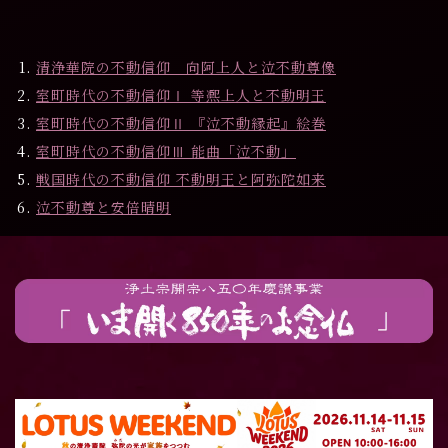
清浄華院の不動信仰 向阿上人と泣不動尊像
室町時代の不動信仰Ⅰ 等凞上人と不動明王
室町時代の不動信仰Ⅱ 『泣不動縁起』絵巻
室町時代の不動信仰Ⅲ 能曲「泣不動」
戦国時代の不動信仰 不動明王と阿弥陀如来
泣不動尊と安倍晴明