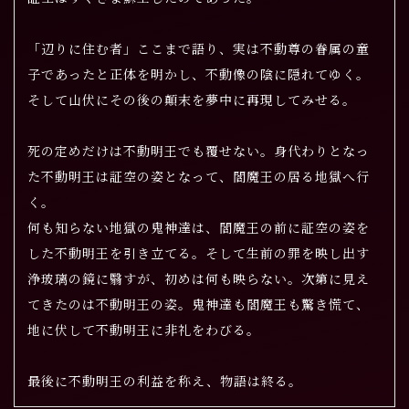
「辺りに住む者」ここまで語り、実は不動尊の眷属の童
子であったと正体を明かし、不動像の陰に隠れてゆく。
そして山伏にその後の顛末を夢中に再現してみせる。
死の定めだけは不動明王でも覆せない。身代わりとなっ
た不動明王は証空の姿となって、閻魔王の居る地獄へ行
く。
何も知らない地獄の鬼神達は、閻魔王の前に証空の姿を
した不動明王を引き立てる。そして生前の罪を映し出す
浄玻璃の鏡に翳すが、初めは何も映らない。次第に見え
てきたのは不動明王の姿。鬼神達も閻魔王も驚き慌て、
地に伏して不動明王に非礼をわびる。
最後に不動明王の利益を称え、物語は終る。