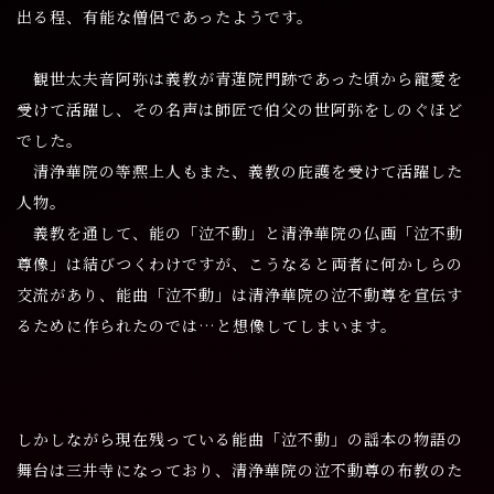
出る程、有能な僧侶であったようです。
観世太夫音阿弥は義教が青蓮院門跡であった頃から寵愛を
受けて活躍し、その名声は師匠で伯父の世阿弥をしのぐほど
でした。
清浄華院の等凞上人もまた、義教の庇護を受けて活躍した
人物。
義教を通して、能の「泣不動」と清浄華院の仏画「泣不動
尊像」は結びつくわけですが、こうなると両者に何かしらの
交流があり、能曲「泣不動」は清浄華院の泣不動尊を宣伝す
るために作られたのでは…と想像してしまいます。
しかしながら現在残っている能曲「泣不動」の謡本の物語の
舞台は三井寺になっており、清浄華院の泣不動尊の布教のた