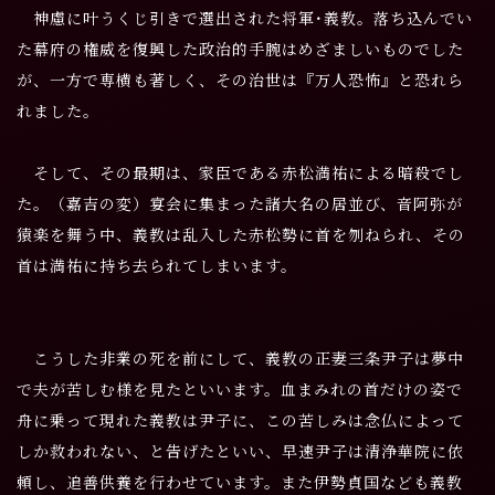
神慮に叶うくじ引きで選出された将軍･義教。落ち込んでい
た幕府の権威を復興した政治的手腕はめざましいものでした
が、一方で専横も著しく、その治世は『万人恐怖』と恐れら
れました。
そして、その最期は、家臣である赤松満祐による暗殺でし
た。（嘉吉の変）
宴会に集まった諸大名の居並び、音阿弥が
猿楽を舞う中、義教は乱入した赤松勢に首を刎ねられ、その
首は満祐に持ち去られてしまいます。
こうした非業の死を前にして、義教の正妻三条尹子は夢中
で夫が苦しむ様を見たといいます。血まみれの首だけの姿で
舟に乗って現れた義教は尹子に、この苦しみは念仏によって
しか救われない、と告げたといい、早速尹子は清浄華院に依
頼し、追善供養を行わせています。また伊勢貞国なども義教