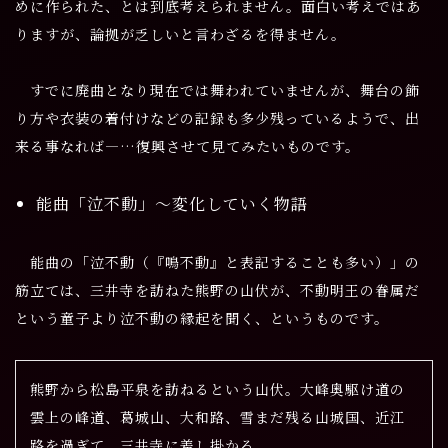
めに作られた、とは到底考えられません。面白い考えではあ
りますが、論拠が乏しいと言わざるを得ません。
すでに廃曲となり現在では舞われていませんが、舞台の飾
り方や衣装の着付けなどの記録も多少残っているようで、出
来る事なれば―…復興させて見てみたいものです。
能曲「泣不動」～変化していく物語
能曲の「泣不動（『鳴不動』と表記することも多い）」の
筋立ては、三井寺を訪ねた熊野の山伏が、不動明王の眷属だ
という童子より泣不動の縁起を聞く、というものです。
熊野から松島平泉を訪ねるという山伏。大峰奥駆け道の
雲上の峰道、葛城山、大和路、雪まだ残る山城国、近江
路を過ぎて、三井寺に差し掛かる。