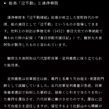
能楽「泣不動」と清浄華院
清浄華院本『泣不動縁起』絵巻が成立した室町時代の中
頃、能の演目として「泣不動」というものが登場してきま
す。史料上の初出は享徳元年（1452）春日大社での奉納能で
舞われた時の記録（『春日拝殿方諸日記』）で、観世太夫音
阿弥が製作したものと言われています。
観世太夫音阿弥は六代室町将軍・足利義教に採り立てられ
た能役者。
足利義教は将軍就任以前、義円と名乗り天台座主･青蓮院門
跡として活躍していました。五代将軍足利義量が急逝、将軍
後継者選出で紛糾した幕府は、結局くじ引きで当たりを引い
た義円を還俗させ、六代将軍に着けさせたのです。還俗に辺
り天台座主を退任しますが、留任するよう比叡山から嘆願が