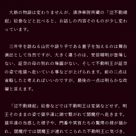
大筋の物語は変わりませんが、清浄華院所蔵の「泣不動縁
起」絵巻などと比べると、お話しの内容そのものが少し変わ
っています。
三井寺を訪ねる山伏や語り手である童子を加えるのは舞台
演出として当然ですが、大きく違うのは、安倍晴明が登場し
ない、証空の母の別れの場面がない、そして不動明王が証空
の姿で地獄へ赴いている事などが上げられます。前の二点は
省略したと考えればいいのですが、最後の一点は明らかな改
編と言えます。
「泣不動縁起」絵巻などでは不動明王は変装などせず、明
王そのままの姿で獄卒達に鎖で繋がれて閻魔庁へ赴きます。
獄卒達の当惑した様子や、門番や冥官たちの驚愕の様が描か
れ、閻魔庁では閻魔王が連れてこられた不動明王に気づき、